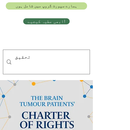
ہمارے سپورٹ گروپ میں شامل ہوں
ابھی عطیہ کیجیے!