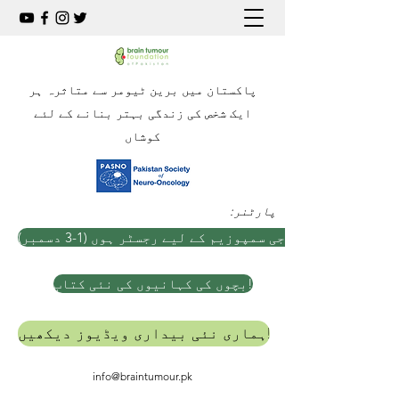
پاکستان میں برین ٹیومر سے متاثرہ ہر
ایک شخص کی زندگی بہتر بنانے کے لئے
کوشاں
:پارٹنر
ہ نیورو آنکولوجی سمپوزیم کے لیے رجسٹر ہوں (1-3 دسمبر)
بچوں کی کہانیوں کی نئی کتاب!
ہماری نئی بیداری ویڈیوز دیکھیں!
info@braintumour.pk