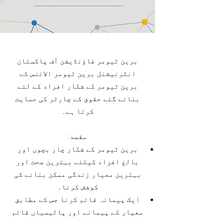
برین ٹیومر فاؤنڈیشن آف پاکستان
انٹرنیشنل برین ٹیومر الائنس کے
برین ٹیومر کے شکار افراد کے لئے
بنائے گئے حقوق کے چارٹر کی حمایت
کرتا ہے۔
مقصد:
برین ٹیومر کے شکار چار بچوں اور
بالغ افراد کیلئے بہترین صحت اور
بہترین معیار زندگی ممکن بنانے کی
کوشش کرنا۔
ایک پیمانہ قائم کرنا جس کے مطابق
معیار کے پیمانے اور پالیسیاں قائم