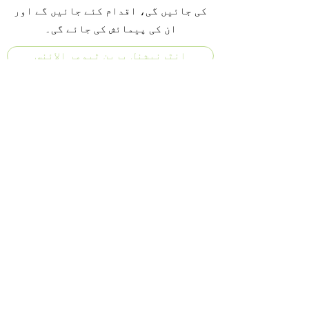
کی جائیں گی، اقدام کئے جائیں گے اور
ان کی پیمائش کی جائے گی۔
انٹرنیشنل برین ٹیومر الائنس
انگریزی میں چارٹر یہاں سے ڈاؤن لوڈ کریں۔
اردو میں چارٹر یہاں سے ڈاؤن لوڈ کریں۔
info@braintumour.pk
©2021 by برین ٹیومر فاؤنڈیشن آف پاکستان