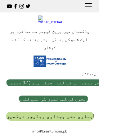
پاکستان میں برین ٹیومر سے متاثرہ ہر
ایک شخص کی زندگی بہتر بنانے کے لئے
کوشاں
:پارٹنر
ہ نیورو آنکولوجی سمپوزیم کے لیے رجسٹر ہوں (1-3 دسمبر)
بچوں کی کہانیوں کی نئی کتاب!
ہماری نئی بیداری ویڈیوز دیکھیں!
info@braintumour.pk