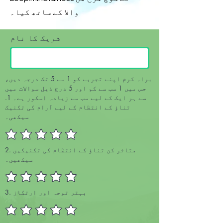
والا کے ساتھ کیا۔
شریک کا نام
براہ کرم اپنے تجربے کو 1 سے 5 تک درجہ دیں،
جس میں 1 سب سے کم اور 5 درج ذیل سوالات میں
سے ہر ایک کے لیے سب سے زیادہ اسکور ہے۔ 1.
تناؤ کے انتظام کے لیے آرام کی تکنیک
سیکھی۔
2. متاثر کن تناؤ کے انتظام کی تکنیکیں
سیکھیں۔
3. بہتر توجہ اور ارتکاز