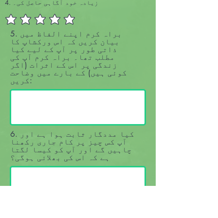
4. زیادہ خود آگاہی حاصل کی۔
5. براہ کرم اپنے الفاظ میں
بیان کریں کہ اس ورکشاپ کا
ذاتی طور پر آپ کے لیے کیا
مطلب تھا۔ براہ کرم آپ کی
زندگی پر اس کے اثرات (اگر
کوئی ہیں) کے بارے میں وضاحت
کریں:
6. کیا مددگار ثابت ہوا ہے اور
آپ کس چیز پر کام جاری رکھنا
چاہیں گے اور آپ کو کیسا لگتا
ہے کہ اس کی بھلائی ہوگی؟
7. کیا آپ کے پاس بہتری کے لیے