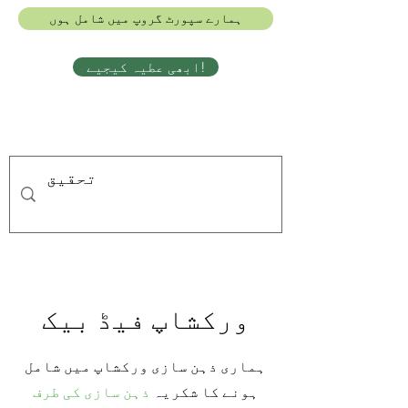
ہمارے سپورٹ گروپ میں شامل ہوں
ابھی عطیہ کیجیے!
ورکشاپ فیڈ بیک
ہماری ذہن سازی ورکشاپ میں شامل
ہونے کا شکریہ
ذہن سازی کی طرف