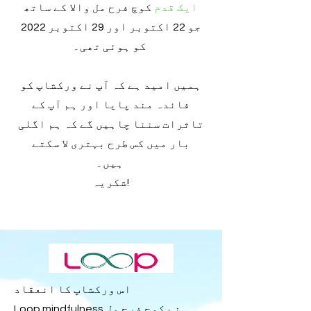
ایک قدم
کوچ فرح مل والا کے ساتھ
جو 22 اکتوبر اور 29 اکتوبر 2022
کو ہوئی تھی۔
ہمیں امید ہے کہ آپ نے ورکشاپ کو
فائدہ مند پایا اور ہم آپ کے
تاثرات سننا چاہیں گے کہ ہم اگلی
بار میں کس طرح بہتری لا سکتے
ہیں۔
شکریہ!
اس ورکشاپ کا انعقاد
Loop.mindfulness نے کوچ فرح مل