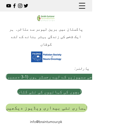
پاکستان میں برین ٹیومر سے متاثرہ ہر
ایک شخص کی زندگی بہتر بنانے کے لئے
کوشاں
:پارٹنر
ہ نیورو آنکولوجی سمپوزیم کے لیے رجسٹر ہوں (1-3 دسمبر)
بچوں کی کہانیوں کی نئی کتاب!
ہماری نئی بیداری ویڈیوز دیکھیں!
info@braintumour.pk