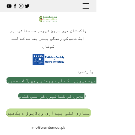
پاکستان میں برین ٹیومر سے متاثرہ ہر
ایک شخص کی زندگی بہتر بنانے کے لئے
کوشاں
:پارٹنر
ہ نیورو آنکولوجی سمپوزیم کے لیے رجسٹر ہوں (1-3 دسمبر)
بچوں کی کہانیوں کی نئی کتاب!
ہماری نئی بیداری ویڈیوز دیکھیں!
info@braintumour.pk