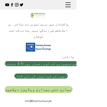
پاکستان میں برین ٹیومر سے متاثرہ ہر
ایک شخص کی زندگی بہتر بنانے کے لئے
کوشاں
:پارٹنر
ہ نیورو آنکولوجی سمپوزیم کے لیے رجسٹر ہوں (1-3 دسمبر)
بچوں کی کہانیوں کی نئی کتاب!
ہماری نئی بیداری ویڈیوز دیکھیں!
info@braintumour.pk