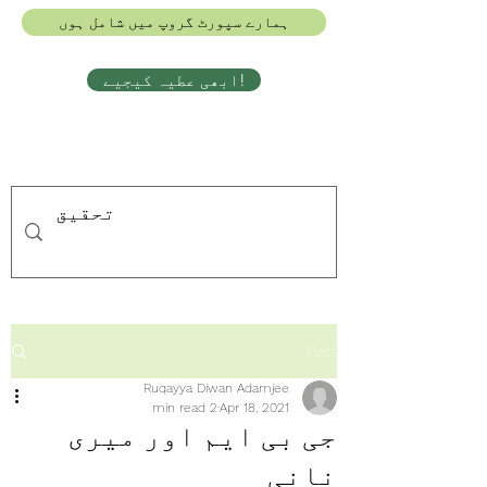
ہمارے سپورٹ گروپ میں شامل ہوں
ابھی عطیہ کیجیے!
Post
Ruqayya Diwan Adamjee
2 min read
Apr 18, 2021
جی بی ایم اور میری
نانی