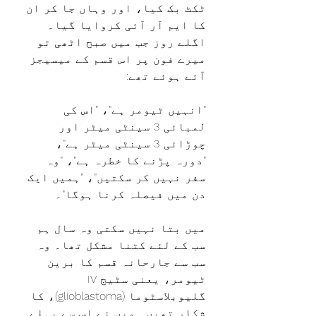
ٹکٹ بک کیا، اور وہاں جا کر ان 
کا ایم آر آئی کروایا گیا۔ 
اگلے روز جب میں صبح اٹھی تو 
میرے فون پر اس قسم کے میسیجز 
آئے ہوئے تھے:
"انہيں ٹیومر ہے"، "اس کی 
لمبائی 3 سینٹی میٹر اور 
چوڑائی 3 سینٹی میٹر ہے"، 
"دورہ پڑنے کا خطرہ ہے"، "وہ 
سفر نہيں کر سکتیں"، "ہمیں ایک 
دن میں فیصلہ کرنا ہوگا"۔
میں بتا نہيں سکتی وہ سال ہم 
سب کے لئے کتنا مشکل تھا۔ وہ 
سب سے جارحانہ قسم کا برین 
ٹیومر، یعنی سٹیج IV 
گلیوبلاسٹوما (glioblastoma)، کا 
شکار تھیں۔ میں نے اس سے پہلے 