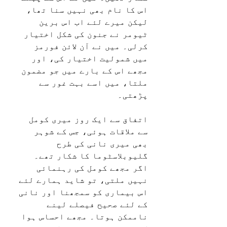
اس کا نام بھی نہيں سنا تھا، 
لیکن میرے لئے اب اس برین 
ٹیومر نے جنون کی شکل اختیار 
کرلی۔ میں نے آن لائن فورمز 
میں شمولیت اختیار کی، اور 
مجھے اس کے بارے میں جو مضمون 
ملتا، میں اسے بہت غور سے 
پڑھتی۔
اتفاق سے ایک روز میری کومل 
سے ملاقات ہوئی، جس کے شوہر 
بھی میری نانی کی طرح 
گلیوبلاسٹوما کا شکار تھے۔ 
اگر مجھے کومل کی رہنمائی 
نہيں ملتی، تو شاید ہمارے لئے 
اس بیماری کو سمجھنا اور نانی 
کے لئے صحیح فیصلے لینے 
ناممکن ہوتا۔ مجھے احساس ہوا 