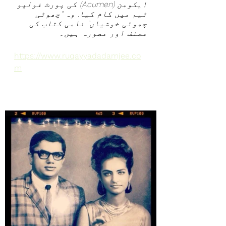
ایکومن (Acumen) کی پورٹ فولیو 
ٹیم میں کام کیا. وہ "چھوٹی 
چھوٹی خوشیاں" نامی کتاب کی 
مصنف اور مصورہ ہیں۔
https://www.ruqayyadadamjee.co
m