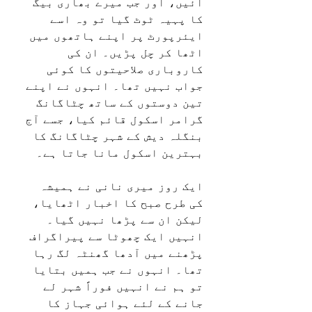
آئيں، اور جب میرے بھاری بیگ 
کا پہیہ ٹوٹ گیا تو وہ اسے 
ایئرپورٹ پر اپنے ہاتھوں میں 
اٹھا کر چل پڑيں۔ ان کی 
کاروباری صلاحیتوں کا کوئی 
جواب نہيں تھا۔ انہوں نے اپنے 
تین دوستوں کے ساتھ چٹاگانگ 
گرامر اسکول قائم کیا، جسے آج 
بنگلہ دیش کے شہر چٹاگانگ کا 
بہترین اسکول مانا جاتا ہے۔
ایک روز میری نانی نے ہمیشہ 
کی طرح صبح کا اخبار اٹھایا، 
لیکن ان سے پڑھا نہيں گیا۔ 
انہيں ایک چھوٹا سے پیراگراف 
پڑھنے میں آدھا گھنٹہ لگ رہا 
تھا۔ انہوں نے جب ہمیں بتایا 
تو ہم نے انہیں فوراً شہر لے 
جانے کے لئے ہوائی جہاز کا 