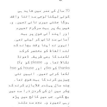
70 سال کی عمر میں شاید ہی 
کوئی ٹیکنالوجی سے اتنا واقف 
ہوگا جتنی میری نانی تھیں۔ وہ 
فیس بک پر بہت سرگرم تھیں، 
اور اپنے آئی فون پر بہت 
آسانی سے ٹائپ کر لیتی تھی۔ 
انہوں نے اپنا وقت بچانے کے 
لئے الفاظ کو مختصر کرکے 
لکھنے کا بھی طریقہ ڈھونڈ 
نکالا تھا۔ وہ please کو pl، 
thanks کو tks، اور house کو hse 
لکھا کرتی تھیں۔ انہيں نئی 
چیزیں کرنے کا بہت شوق تھا۔ 
چند سال پہلے، قلابازی کرنے کے 
چکر میں ان کی گردن ذرا سے میں 
بچ گئی۔ جب میں کالج میں پڑھ 
رہی تھیں، وہ مجھ سے ملنے 