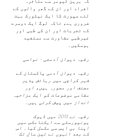
کہ برین ٹیومر سے متاثرہ 
افراد اور ان کے گھر والوں کے 
لئے سپورٹ کا ایک نیٹورک بہت 
ضروری ہے، تاکہ لوگ ایک دوسرے 
کے تجربات اور ان کی طبی اور 
غیرطبی مشاورت سے مستفید 
ہوسکیں۔ 
رقیہ دیوان آدمجی - نواسی 
رقیہ دیوان آدمی پاکستان کے 
شہر کراچی میں رہائش پذیر 
مصنف اور مصورہ ہیں، اور 
مقامی موضوعات کو ایک مزاحیہ 
انداز میں پیش کرتی ہیں۔
رقیہ نے 2013 میں ڈیوک 
یونیورسٹی سے ایکنامکس میں 
اپنا بی ایس سی مکمل کیا۔ اس 
کے بعد انہوں نے تین سال تک 